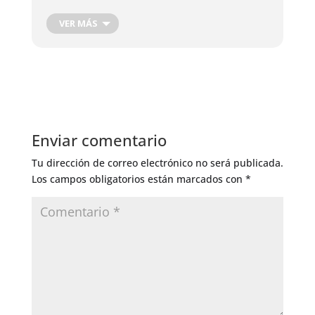
Cosecha de Raíces
Cosecha de hojas, flores y frutos
VER MÁS
Cosecha Plantas Medicinales
Podas de producción
Corte de Madera
Injertos de Producción
Control de Insectos
Control de Hongos
Enviar comentario
Riego General
Tu dirección de correo electrónico no será publicada.
Los campos obligatorios están marcados con
*