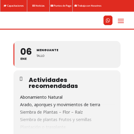
Capacitaciones
Noticias
Puntos de Pago
Trabaja con Nosotros






06
MENGUANTE
TALLO
ENE
Actividades
recomendadas
Abonamiento Natural
Arado, aporques y movimientos de tierra
Siembra de Plantas – Flor – Raíz
Siembra de plantas Frutos y semillas
Plantación o trasplante