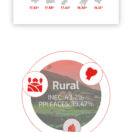
Urbano
Rural
INEC: 25,5%
INEC: 43,2%
INEC: 17,2%
PPI FACES: 18,61%
PPI FACES: 19,47%
PPI FACES: 17,05%