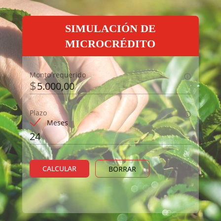
SIMULACIÓN DE
MICROCRÉDITO
Monto requerido
$
Plazo
Meses
CALCULAR
BORRAR