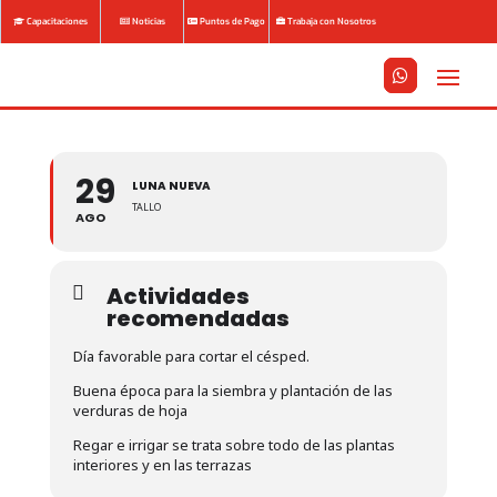
Capacitaciones
Noticias
Puntos de Pago
Trabaja con Nosotros






29
LUNA NUEVA
TALLO
AGO
Actividades
recomendadas
Día favorable para cortar el césped.
Buena época para la siembra y plantación de las
verduras de hoja
Regar e irrigar se trata sobre todo de las plantas
interiores y en las terrazas