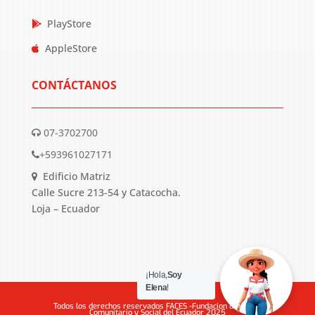
PlayStore
AppleStore
CONTÁCTANOS
07-3702700
+593961027171
Edificio Matriz
Calle Sucre 213-54 y Catacocha.
Loja – Ecuador
¡Hola,
Soy
Elena
!
Todos los derechos reservados FACES -Fundacion de Apoyo
Comunitario y Social del Ecuador 2025