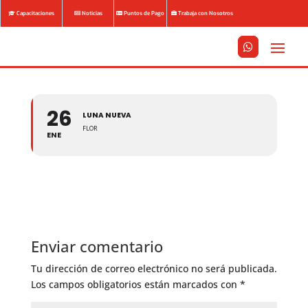
Capacitaciones
Noticias
Puntos de Pago
Trabaja con Nosotros






26
LUNA NUEVA
FLOR
ENE
Enviar comentario
Tu dirección de correo electrónico no será publicada.
Los campos obligatorios están marcados con
*