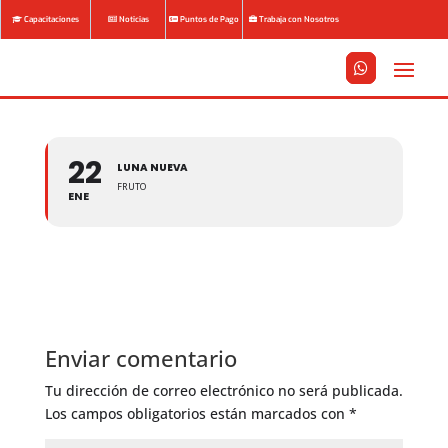
Capacitaciones
Noticias
Puntos de Pago
Trabaja con Nosotros






22
LUNA NUEVA
FRUTO
ENE
Enviar comentario
Tu dirección de correo electrónico no será publicada.
Los campos obligatorios están marcados con
*