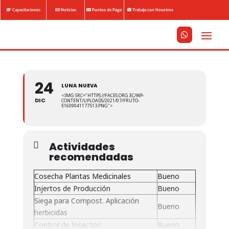
Capacitaciones
Noticias
Puntos de Pago
Trabaja con Nosotros






24
LUNA NUEVA
<IMG SRC="HTTPS://FACES.ORG.EC/WP-
DIC
CONTENT/UPLOADS/2021/07/FRUTO-
E1609041177513.PNG">
Actividades
recomendadas
Cosecha Plantas Medicinales
Bueno
Injertos de Producción
Bueno
Siega para Compost. Aplicación
Bueno
herbicidas
Control de Insectos
Bueno