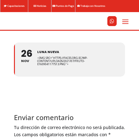
Capacitaciones
Noticias
Puntos de Pago
Trabaja con Nosotros






26
LUNA NUEVA
<IMG SRC="HTTPS://FACES.ORG.EC/WP-
NOV
CONTENT/UPLOADS/2021/07/FRUTO-
E1609041177513.PNG">
Enviar comentario
Tu dirección de correo electrónico no será publicada.
Los campos obligatorios están marcados con
*