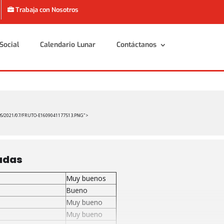
Trabaja con Nosotros
Social
Calendario Lunar
Contáctanos
Social
Calendario Lunar
Contáctanos
S/2021/07/FRUTO-E1609041177513.PNG">
adas
Muy buenos
Bueno
Muy bueno
Muy bueno