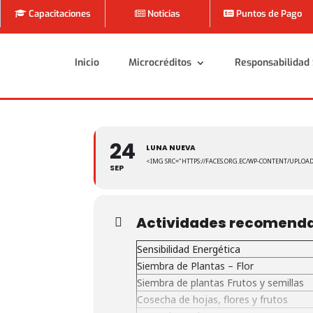
Capacitaciones
Noticias
Puntos de Pago
Inicio
Microcréditos
Responsabilidad 
Inicio
Microcréditos
Responsabilidad 
24
LUNA NUEVA
<IMG SRC="HTTPS://FACES.ORG.EC/WP-CONTENT/UPLOAD
SEP
Actividades recomend
Sensibilidad Energética
Siembra de Plantas – Flor
Siembra de plantas Frutos y semillas
Cosecha de hojas, flores y frutos