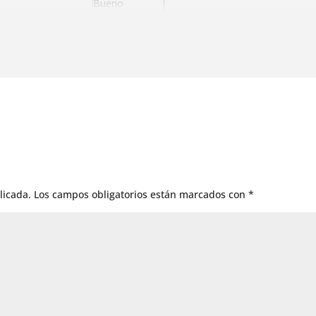
Bueno
Muy bueno
Muy bueno
idas
Muy bueno
Muy bueno
Muy bueno
Muy bueno
Bueno
licada.
Los campos obligatorios están marcados con
*