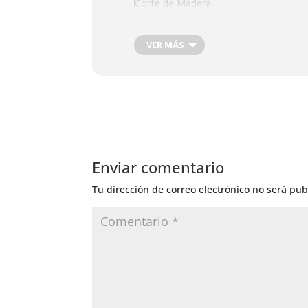
Corte de Madera
Injertos de Producción
Siega de Pastos Ensilaje
VER MÁS
Siega para Compost. Aplicación herbic
Control de Insectos
Fertilizacion foliar
Corte de Pelo
Corte de Uñas
Enviar comentario
Tu dirección de correo electrónico no será pub