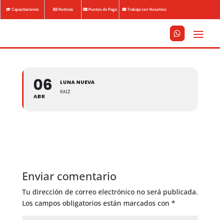
Capacitaciones
Noticias
Puntos de Pago
Trabaja con Nosotros






06
LUNA NUEVA
RAIZ
ABR
Enviar comentario
Tu dirección de correo electrónico no será publicada.
Los campos obligatorios están marcados con
*