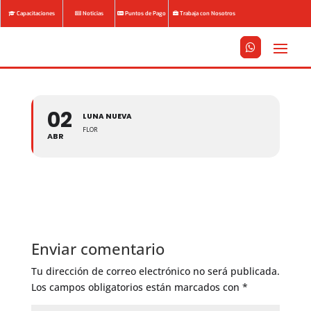
Capacitaciones
Noticias
Puntos de Pago
Trabaja con Nosotros






02
LUNA NUEVA
FLOR
ABR
Enviar comentario
Tu dirección de correo electrónico no será publicada.
Los campos obligatorios están marcados con
*