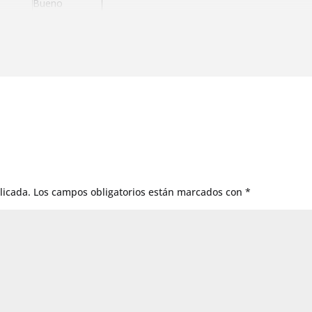
Bueno
Bueno
Bueno
Muy bueno
licada.
Los campos obligatorios están marcados con
*