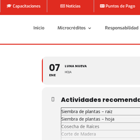
Capacitaciones
Noticias
Puntos de Pago
Inicio
Microcréditos
Responsabilidad 
Inicio
Microcréditos
Responsabilidad 
07
LUNA NUEVA
HOJA
ENE
Actividades recomend
Siembra de plantas – raiz
Siembra de plantas – hoja
Cosecha de Raíces
Corte de Madera