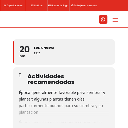
Capacitaciones
Noticias
Puntos de Pago
Trabaja con Nosotros






20
LUNA NUEVA
RAÍZ
DIC
Actividades
recomendadas
Época generalmente favorable para sembrar y
plantar: algunas plantas tienen días
particularmente buenos para su siembra y su
plantación
Época favorable para recoger y conservar las