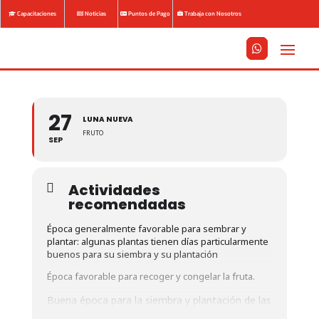
Capacitaciones
Noticias
Puntos de Pago
Trabaja con Nosotros






27
LUNA NUEVA
FRUTO
SEP
Actividades
recomendadas
Época generalmente favorable para sembrar y
plantar: algunas plantas tienen días particularmente
buenos para su siembra y su plantación
Época favorable para recoger y congelar la fruta.
Buena época para la siembra y plantación de las
plantas de fruta