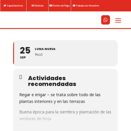
Capacitaciones
Noticias
Puntos de Pago
Trabaja con Nosotros






25
LUNA NUEVA
TALLO
SEP
Actividades
recomendadas
Regar e irrigar – se trata sobre todo de las
plantas interiores y en las terrazas
Buena época para la siembra y plantación de las
verduras de hoja
Día favorable para cortar el césped.