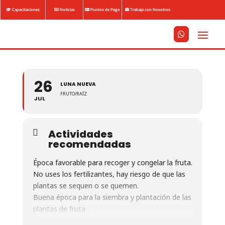
Capacitaciones
Noticias
Puntos de Pago
Trabaja con Nosotros






26
LUNA NUEVA
FRUTO/RAÍZ
JUL
Actividades
recomendadas
Época favorable para recoger y congelar la fruta.
No uses los fertilizantes, hay riesgo de que las
plantas se sequen o se quemen.
Buena época para la siembra y plantación de las
plantas de fruta
Época adecuada para eliminar y arrancar malas