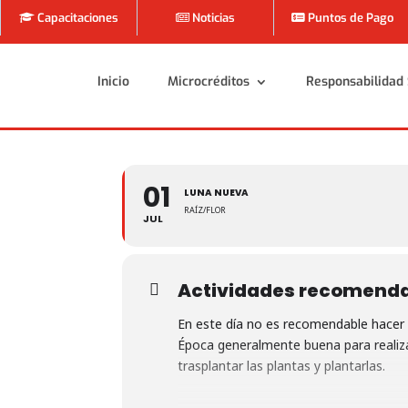
Capacitaciones
Noticias
Puntos de Pago
Inicio
Microcréditos
Responsabilidad 
Inicio
Microcréditos
Responsabilidad 
01
LUNA NUEVA
RAÍZ/FLOR
JUL
Actividades recomend
En este día no es recomendable hacer 
Época generalmente buena para realizar
trasplantar las plantas y plantarlas.