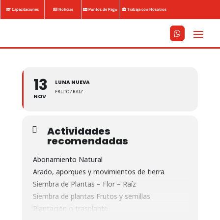
Capacitaciones
Noticias
Puntos de Pago
Trabaja con Nosotros






13
LUNA NUEVA
FRUTO / RAIZ
NOV
Actividades
recomendadas
Abonamiento Natural
Arado, aporques y movimientos de tierra
Siembra de Plantas – Flor – Raíz
Siembra de plantas Frutos y semillas
Plantación o trasplante