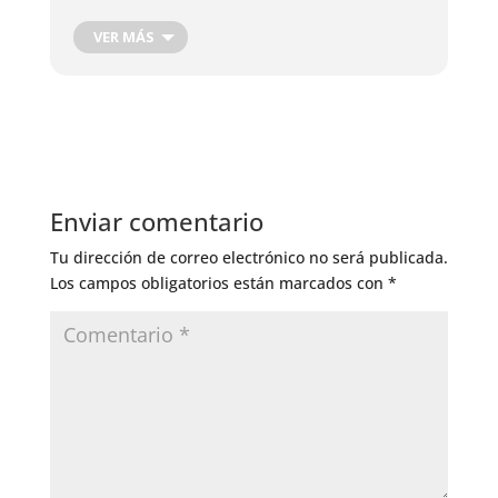
Cosecha de Raíces
Cosecha de hojas, flores y frutos
VER MÁS
Cosecha Plantas Medicinales
Podas de producción
Corte de Madera
Injertos de Producción
Control de Insectos
Control de Hongos
Enviar comentario
Riego General
Tu dirección de correo electrónico no será publicada.
Los campos obligatorios están marcados con
*