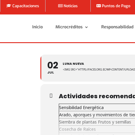
Capacitaciones
Noticias
Puntos de Pago
Inicio
Microcréditos
Responsabilidad 
Inicio
Microcréditos
Responsabilidad 
02
LUNA NUEVA
<IMG SRC="HTTPS://FACES.ORG.EC/WP-CONTENT/UPLOAD
JUL
Actividades recomend
Sensibilidad Energética
Arado, aporques y movimientos de tie
Siembra de plantas Frutos y semillas
Cosecha de Raíces