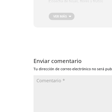
Cosecha de hojas, flores y frutos
Injertos de Producción
Siega de Pastos Ensilaje
VER MÁS
Siega para Compost. Aplicación herbic
Control de Insectos
Fertilizacion foliar
Corte de Pelo
Depilación
Enviar comentario
Tu dirección de correo electrónico no será pub