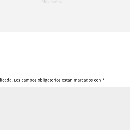
Muy bueno
Muy bueno
Bueno
idas
Bueno
Bueno
Muy bueno
Muy bueno
Regular
licada.
Los campos obligatorios están marcados con
*