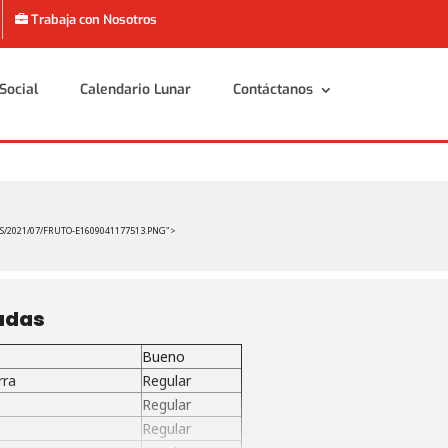
Trabaja con Nosotros
Social
Calendario Lunar
Contáctanos
Social
Calendario Lunar
Contáctanos
S/2021/07/FRUTO-E1609041177513.PNG">
adas
Bueno
rra
Regular
Regular
Regular