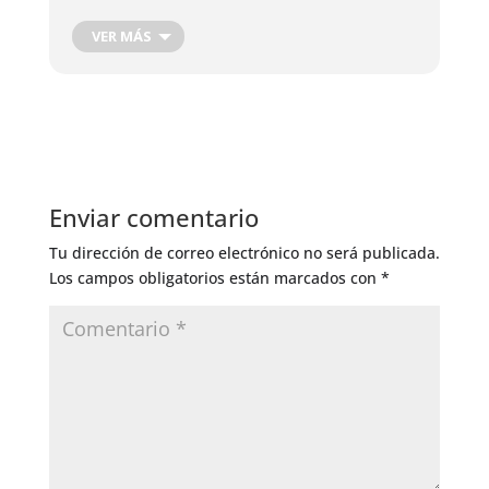
Cosecha de Raíces
Cosecha de hojas, flores y frutos
VER MÁS
Cosecha Plantas Medicinales
Podas de producción
Corte de Madera
Injertos de Producción
Control de Insectos
Control de Hongos
Enviar comentario
Riego General
Tu dirección de correo electrónico no será publicada.
Los campos obligatorios están marcados con
*