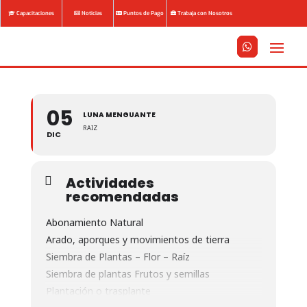
Capacitaciones
Noticias
Puntos de Pago
Trabaja con Nosotros






05
LUNA MENGUANTE
RAIZ
DIC
Actividades
recomendadas
Abonamiento Natural
Arado, aporques y movimientos de tierra
Siembra de Plantas – Flor – Raíz
Siembra de plantas Frutos y semillas
Plantación o trasplante