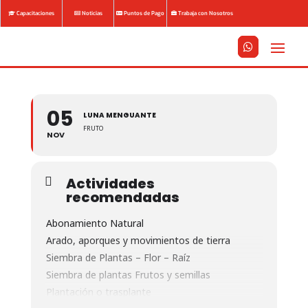
Capacitaciones
Noticias
Puntos de Pago
Trabaja con Nosotros






05
LUNA MENGUANTE
FRUTO
NOV
Actividades
recomendadas
Abonamiento Natural
Arado, aporques y movimientos de tierra
Siembra de Plantas – Flor – Raíz
Siembra de plantas Frutos y semillas
Plantación o trasplante