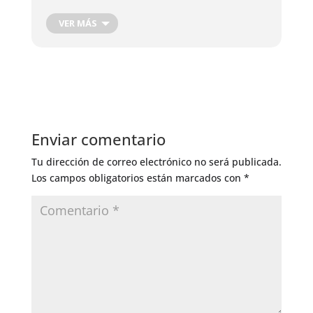
Cosecha de Raíces
Cosecha de hojas, flores y frutos
VER MÁS
Cosecha Plantas Medicinales
Podas de producción
Corte de Madera
Injertos de Producción
Control de Insectos
Control de Hongos
Enviar comentario
Riego General
Tu dirección de correo electrónico no será publicada.
Los campos obligatorios están marcados con
*