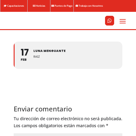
Capacitaciones
Noticias
Puntos de Pago
Trabaja con Nosotros






17
LUNA MENGUANTE
RAIZ
FEB
Enviar comentario
Tu dirección de correo electrónico no será publicada.
Los campos obligatorios están marcados con
*