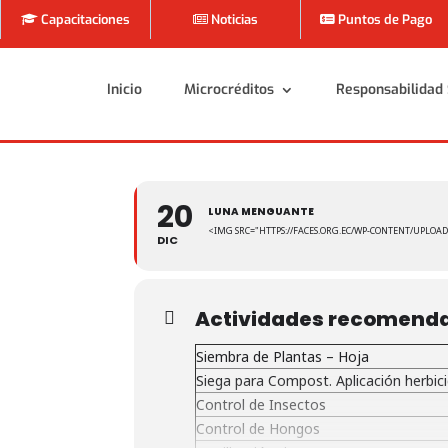
Capacitaciones
Noticias
Puntos de Pago
Inicio
Microcréditos
Responsabilidad 
Inicio
Microcréditos
Responsabilidad 
20
LUNA MENGUANTE
<IMG SRC="HTTPS://FACES.ORG.EC/WP-CONTENT/UPLOAD
DIC
Actividades recomend
Siembra de Plantas – Hoja
Siega para Compost. Aplicación herbic
Control de Insectos
Control de Hongos