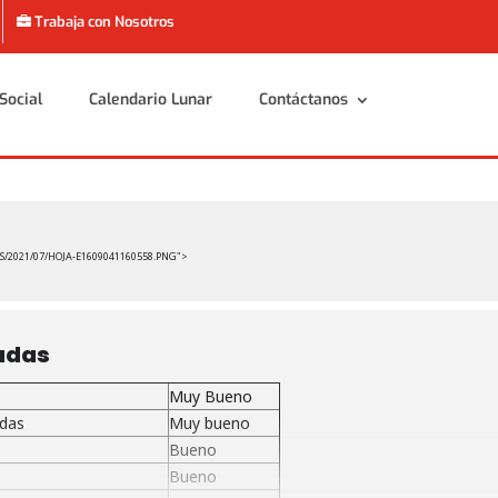
Trabaja con Nosotros
Social
Calendario Lunar
Contáctanos
Social
Calendario Lunar
Contáctanos
S/2021/07/HOJA-E1609041160558.PNG">
adas
Muy Bueno
idas
Muy bueno
Bueno
Bueno