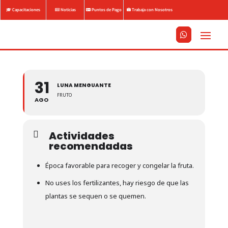
Capacitaciones
Noticias
Puntos de Pago
Trabaja con Nosotros






31
LUNA MENGUANTE
FRUTO
AGO
Actividades
recomendadas
Época favorable para recoger y congelar la fruta.
No uses los fertilizantes, hay riesgo de que las
plantas se sequen o se quemen.