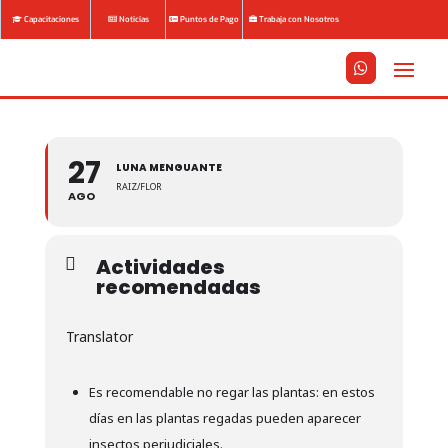
Capacitaciones
Noticias
Puntos de Pago
Trabaja con Nosotros






27
LUNA MENGUANTE
RAIZ/FLOR
AGO
Actividades
recomendadas
Translator
Es recomendable no regar las plantas: en estos
días en las plantas regadas pueden aparecer
insectos perjudiciales.