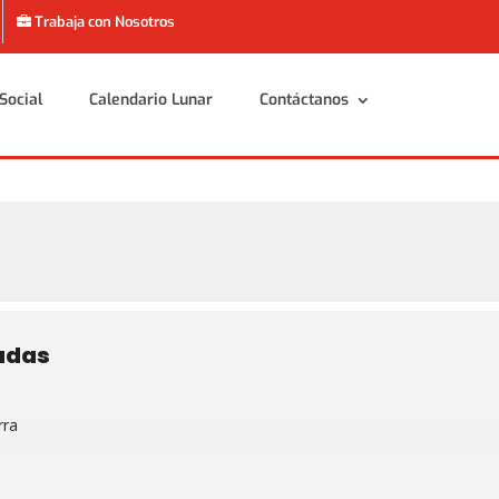
Trabaja con Nosotros
Social
Calendario Lunar
Contáctanos
Social
Calendario Lunar
Contáctanos
adas
rra