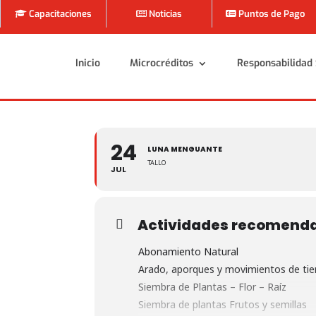
Capacitaciones
Noticias
Puntos de Pago
Inicio
Microcréditos
Responsabilidad 
Inicio
Microcréditos
Responsabilidad 
24
LUNA MENGUANTE
TALLO
JUL
Actividades recomend
Abonamiento Natural
Arado, aporques y movimientos de tie
Siembra de Plantas – Flor – Raíz
Siembra de plantas Frutos y semillas