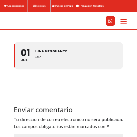
Capacitaciones
Noticias
Puntos de Pago
Trabaja con Nosotros






01
LUNA MENGUANTE
RAIZ
JUL
Enviar comentario
Tu dirección de correo electrónico no será publicada.
Los campos obligatorios están marcados con
*