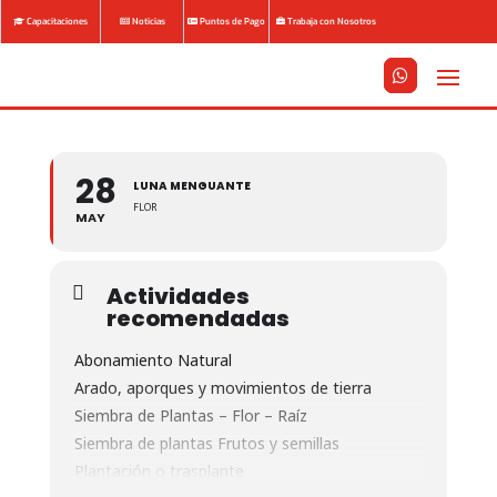
Capacitaciones
Noticias
Puntos de Pago
Trabaja con Nosotros






28
LUNA MENGUANTE
FLOR
MAY
Actividades
recomendadas
Abonamiento Natural
Arado, aporques y movimientos de tierra
Siembra de Plantas – Flor – Raíz
Siembra de plantas Frutos y semillas
Plantación o trasplante