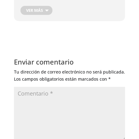
Cosecha de Raíces
Cosecha de hojas, flores y frutos
VER MÁS
Cosecha Plantas Medicinales
Podas de producción
Corte de Madera
Injertos de Producción
Control de Insectos
Control de Hongos
Enviar comentario
Riego General
Tu dirección de correo electrónico no será publicada.
Los campos obligatorios están marcados con
*