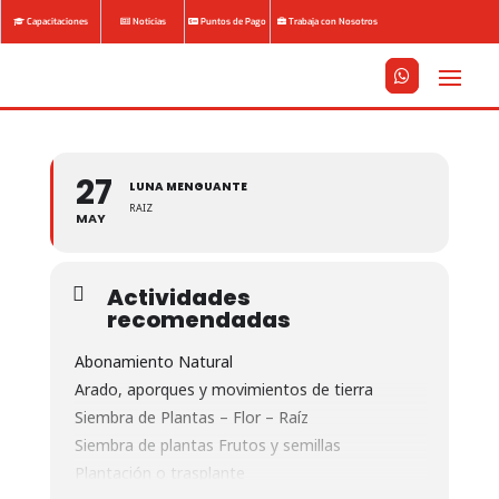
Capacitaciones
Noticias
Puntos de Pago
Trabaja con Nosotros






27
LUNA MENGUANTE
RAIZ
MAY
Actividades
recomendadas
Abonamiento Natural
Arado, aporques y movimientos de tierra
Siembra de Plantas – Flor – Raíz
Siembra de plantas Frutos y semillas
Plantación o trasplante