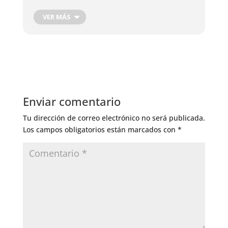
Cosecha de Raíces
Cosecha de hojas, flores y frutos
VER MÁS
Cosecha Plantas Medicinales
Podas de producción
Corte de Madera
Injertos de Producción
Control de Insectos
Control de Hongos
Enviar comentario
Riego General
Tu dirección de correo electrónico no será publicada.
Los campos obligatorios están marcados con
*