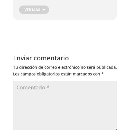
Cosecha de Raíces
Cosecha de hojas, flores y frutos
VER MÁS
Cosecha Plantas Medicinales
Podas de producción
Corte de Madera
Injertos de Producción
Control de Insectos
Control de Hongos
Enviar comentario
Riego General
Tu dirección de correo electrónico no será publicada.
Los campos obligatorios están marcados con
*