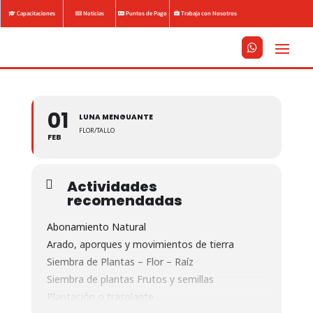
Capacitaciones
Noticias
Puntos de Pago
Trabaja con Nosotros






01
LUNA MENGUANTE
FLOR/TALLO
FEB
Actividades
recomendadas
Abonamiento Natural
Arado, aporques y movimientos de tierra
Siembra de Plantas – Flor – Raíz
Siembra de plantas Frutos y semillas
Plantación o trasplante