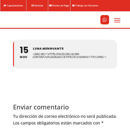
Capacitaciones
Noticias
Puntos de Pago
Trabaja con Nosotros






15
LUNA MENGUANTE
<IMG SRC="HTTPS://FACES.ORG.EC/WP-
NOV
CONTENT/UPLOADS/2021/07/FRUTO-E1609041177513.PNG">
Enviar comentario
Tu dirección de correo electrónico no será publicada.
Los campos obligatorios están marcados con
*