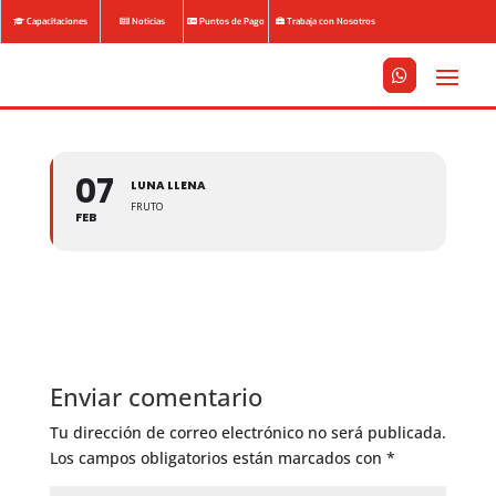
Capacitaciones
Noticias
Puntos de Pago
Trabaja con Nosotros






07
LUNA LLENA
FRUTO
FEB
Enviar comentario
Tu dirección de correo electrónico no será publicada.
Los campos obligatorios están marcados con
*