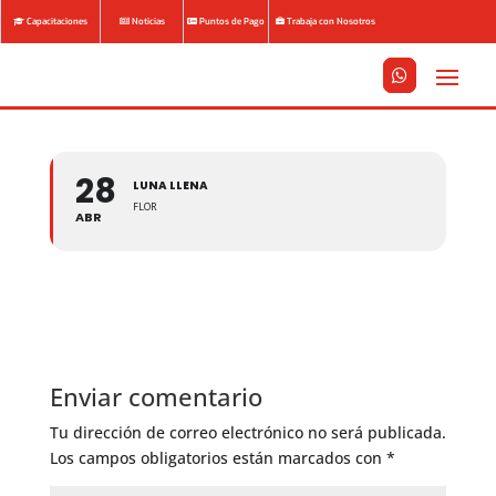
Capacitaciones
Noticias
Puntos de Pago
Trabaja con Nosotros






28
LUNA LLENA
FLOR
ABR
Enviar comentario
Tu dirección de correo electrónico no será publicada.
Los campos obligatorios están marcados con
*