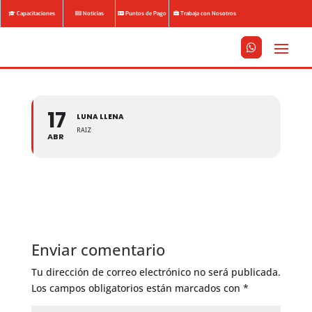
Capacitaciones
Noticias
Puntos de Pago
Trabaja con Nosotros






17
LUNA LLENA
RAIZ
ABR
Enviar comentario
Tu dirección de correo electrónico no será publicada.
Los campos obligatorios están marcados con
*