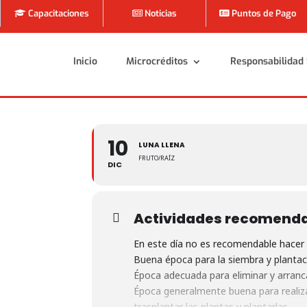
Capacitaciones
Noticias
Puntos de Pago
Inicio
Microcréditos
Responsabilidad 
Inicio
Microcréditos
Responsabilidad 
10
LUNA LLENA
FRUTO/RAÍZ
DIC
Actividades recomend
En este día no es recomendable hacer 
Buena época para la siembra y plantaci
Época adecuada para eliminar y arranc
Época generalmente buena para realizar
trasplantar las plantas y plantarlas.