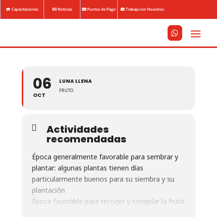
Capacitaciones
Noticias
Puntos de Pago
Trabaja con Nosotros






06
LUNA LLENA
FRUTO
OCT
Actividades
recomendadas
Época generalmente favorable para sembrar y
plantar: algunas plantas tienen días
particularmente buenos para su siembra y su
plantación
Época favorable para recoger y congelar la fruta.
Época más favorable para abonar las plantas