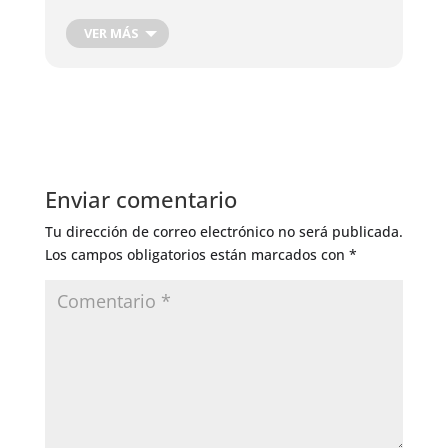
Época favorable para recoger y congelar la fruta.
VER MÁS
Época adecuada para eliminar y arrancar malas
hierbas
Enviar comentario
Tu dirección de correo electrónico no será publicada.
Los campos obligatorios están marcados con
*