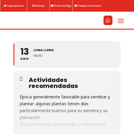
Capacitaciones
Noticias
Puntos de Pago
Trabaja con Nosotros






13
LUNA LLENA
FRUTO
AGO
Actividades
recomendadas
Época generalmente favorable para sembrar y
plantar: algunas plantas tienen días
particularmente buenos para su siembra y su
plantación
Época favorable para recoger y conservar la
fruta.