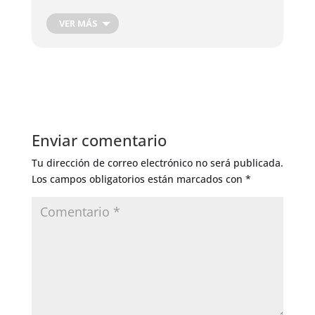
Época favorable para recoger y conservar las
VER MÁS
verduras de raíz
Época adecuada para eliminar y arrancar malas
hierbas
Enviar comentario
Tu dirección de correo electrónico no será publicada.
Los campos obligatorios están marcados con
*