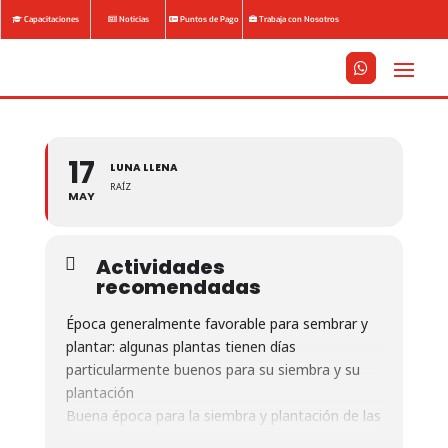
Capacitaciones
Noticias
Puntos de Pago
Trabaja con Nosotros






17
LUNA LLENA
RAÍZ
MAY
Actividades
recomendadas
Época generalmente favorable para sembrar y
plantar: algunas plantas tienen días
particularmente buenos para su siembra y su
plantación
Buena época para la siembra y plantación de las
verduras de raíz