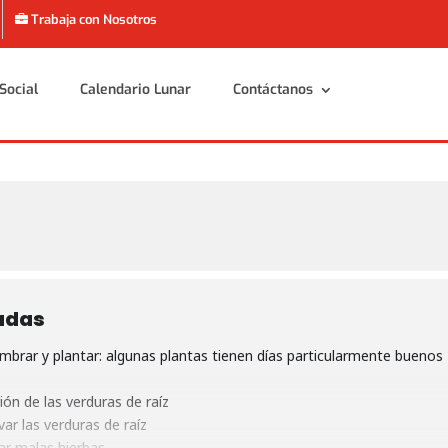
Trabaja con Nosotros
Social
Calendario Lunar
Contáctanos
Social
Calendario Lunar
Contáctanos
adas
brar y plantar: algunas plantas tienen días particularmente buenos
ón de las verduras de raíz
ar las verduras de raíz
ar malas hierbas