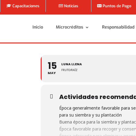
Capacitaciones
Noticias
Puntos de Pago
Inicio
Microcréditos
Responsabilidad 
Inicio
Microcréditos
Responsabilidad 
15
LUNA LLENA
FRUTO/RAÍZ
MAY
Actividades recomend
Época generalmente favorable para sem
para su siembra y su plantación
Buena época para la siembra y plantaci
Época favorable para recoger y conserv
Época adecuada para eliminar y arranc