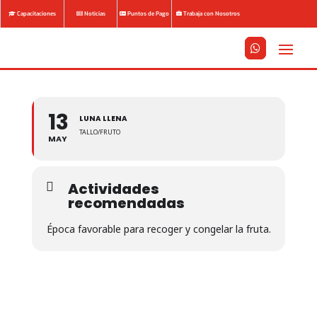
Capacitaciones
Noticias
Puntos de Pago
Trabaja con Nosotros






13
LUNA LLENA
TALLO/FRUTO
MAY
Actividades
recomendadas
Época favorable para recoger y congelar la fruta.