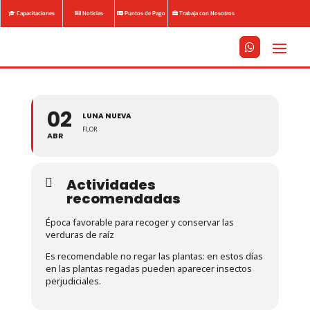
Capacitaciones
Noticias
Puntos de Pago
Trabaja con Nosotros






02
LUNA NUEVA
FLOR
ABR
Actividades
recomendadas
Época favorable para recoger y conservar las
verduras de raíz
Es recomendable no regar las plantas: en estos días
en las plantas regadas pueden aparecer insectos
perjudiciales.