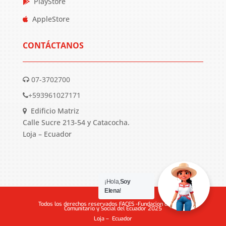
PlayStore
AppleStore
CONTÁCTANOS
07-3702700
+593961027171
Edificio Matriz
Calle Sucre 213-54 y Catacocha.
Loja – Ecuador
¡Hola,
Soy
Elena
!
Todos los derechos reservados FACES -Fundacion de Apoyo
Comunitario y Social del Ecuador 2025
Loja – Ecuador