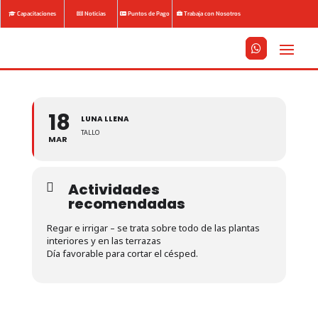
Capacitaciones
Noticias
Puntos de Pago
Trabaja con Nosotros






18
LUNA LLENA
TALLO
MAR
Actividades
recomendadas
Regar e irrigar – se trata sobre todo de las plantas
interiores y en las terrazas
Día favorable para cortar el césped.