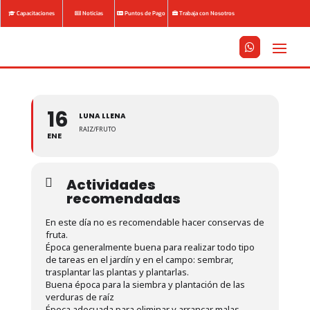
Capacitaciones
Noticias
Puntos de Pago
Trabaja con Nosotros






16
LUNA LLENA
RAIZ/FRUTO
ENE
Actividades
recomendadas
En este día no es recomendable hacer conservas de
fruta.
Época generalmente buena para realizar todo tipo
de tareas en el jardín y en el campo: sembrar,
trasplantar las plantas y plantarlas.
Buena época para la siembra y plantación de las
verduras de raíz
Época adecuada para eliminar y arrancar malas