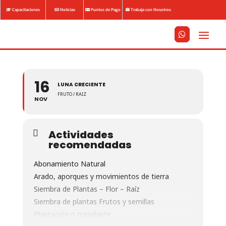
Capacitaciones
Noticias
Puntos de Pago
Trabaja con Nosotros






16
LUNA CRECIENTE
FRUTO / RAIZ
NOV
Actividades
recomendadas
Abonamiento Natural
Arado, aporques y movimientos de tierra
Siembra de Plantas – Flor – Raíz
Siembra de plantas Frutos y semillas
Plantación o trasplante