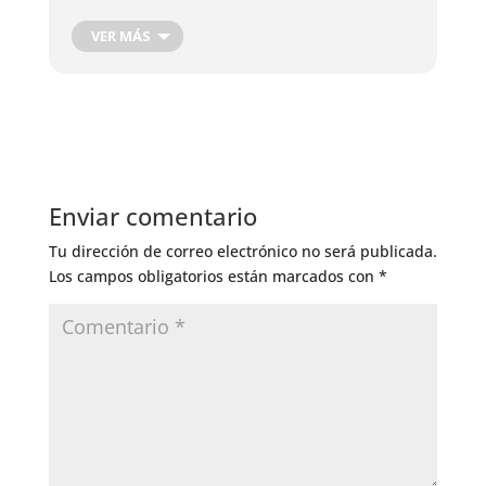
Cosecha de Raíces
Cosecha de hojas, flores y frutos
VER MÁS
Cosecha Plantas Medicinales
Podas de producción
Corte de Madera
Injertos de Producción
Control de Insectos
Control de Hongos
Enviar comentario
Riego General
Tu dirección de correo electrónico no será publicada.
Los campos obligatorios están marcados con
*