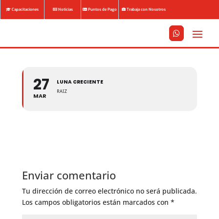
Capacitaciones
Noticias
Puntos de Pago
Trabaja con Nosotros






27
LUNA CRECIENTE
RAIZ
MAR
Enviar comentario
Tu dirección de correo electrónico no será publicada.
Los campos obligatorios están marcados con
*