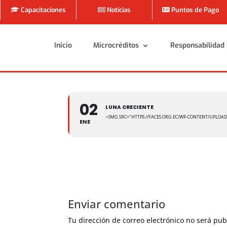
Capacitaciones
Noticias
Puntos de Pago
Inicio
Microcréditos
Responsabilidad 
Inicio
Microcréditos
Responsabilidad 
02
LUNA CRECIENTE
<IMG SRC="HTTPS://FACES.ORG.EC/WP-CONTENT/UPLOAD
ENE
Enviar comentario
Tu dirección de correo electrónico no será pub