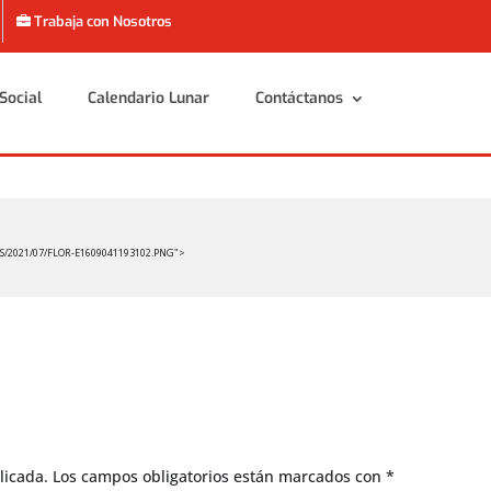
Trabaja con Nosotros
Social
Calendario Lunar
Contáctanos
Social
Calendario Lunar
Contáctanos
S/2021/07/FLOR-E1609041193102.PNG">
licada.
Los campos obligatorios están marcados con
*