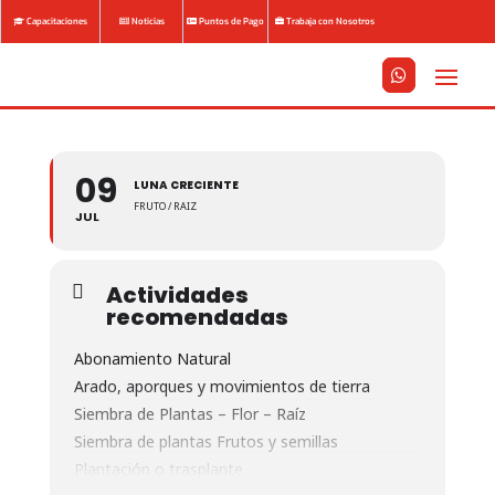
Capacitaciones
Noticias
Puntos de Pago
Trabaja con Nosotros






09
LUNA CRECIENTE
FRUTO / RAIZ
JUL
Actividades
recomendadas
Abonamiento Natural
Arado, aporques y movimientos de tierra
Siembra de Plantas – Flor – Raíz
Siembra de plantas Frutos y semillas
Plantación o trasplante