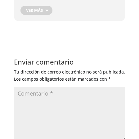
Cosecha de Raíces
Cosecha de hojas, flores y frutos
VER MÁS
Cosecha Plantas Medicinales
Podas de producción
Corte de Madera
Injertos de Producción
Control de Insectos
Control de Hongos
Enviar comentario
Riego General
Tu dirección de correo electrónico no será publicada.
Los campos obligatorios están marcados con
*