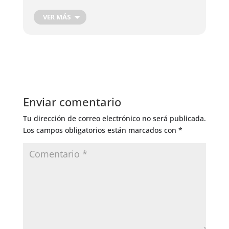
Cosecha de Raíces
Cosecha de hojas, flores y frutos
VER MÁS
Cosecha Plantas Medicinales
Podas de producción
Corte de Madera
Injertos de Producción
Control de Insectos
Control de Hongos
Enviar comentario
Riego General
Tu dirección de correo electrónico no será publicada.
Los campos obligatorios están marcados con
*