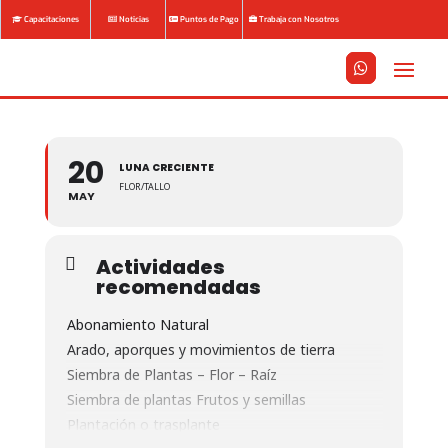
Capacitaciones
Noticias
Puntos de Pago
Trabaja con Nosotros






20
LUNA CRECIENTE
FLOR/TALLO
MAY
Actividades
recomendadas
Abonamiento Natural
Arado, aporques y movimientos de tierra
Siembra de Plantas – Flor – Raíz
Siembra de plantas Frutos y semillas
Plantación o trasplante