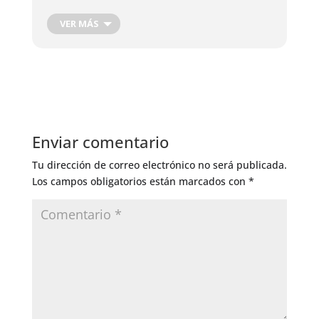
Cosecha de Raíces
Cosecha de hojas, flores y frutos
VER MÁS
Cosecha Plantas Medicinales
Podas de producción
Corte de Madera
Injertos de Producción
Control de Insectos
Control de Hongos
Enviar comentario
Riego General
Tu dirección de correo electrónico no será publicada.
Los campos obligatorios están marcados con
*