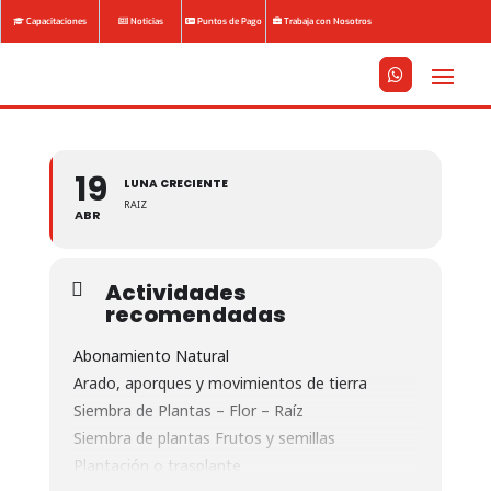
Capacitaciones
Noticias
Puntos de Pago
Trabaja con Nosotros






19
LUNA CRECIENTE
RAIZ
ABR
Actividades
recomendadas
Abonamiento Natural
Arado, aporques y movimientos de tierra
Siembra de Plantas – Flor – Raíz
Siembra de plantas Frutos y semillas
Plantación o trasplante