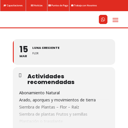
Capacitaciones
Noticias
Puntos de Pago
Trabaja con Nosotros






15
LUNA CRECIENTE
FLOR
MAR
Actividades
recomendadas
Abonamiento Natural
Arado, aporques y movimientos de tierra
Siembra de Plantas – Flor – Raíz
Siembra de plantas Frutos y semillas
Plantación o trasplante