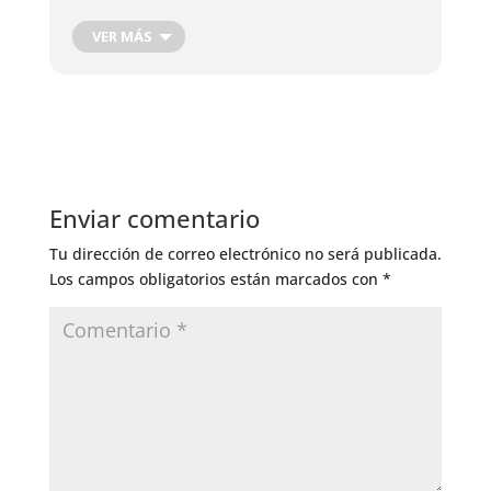
Cosecha de Raíces
Cosecha de hojas, flores y frutos
VER MÁS
Cosecha Plantas Medicinales
Podas de producción
Corte de Madera
Injertos de Producción
Control de Insectos
Control de Hongos
Enviar comentario
Riego General
Tu dirección de correo electrónico no será publicada.
Los campos obligatorios están marcados con
*